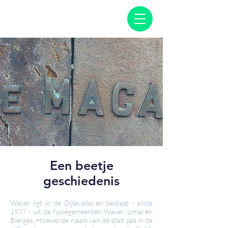
Een beetje
geschiedenis
Waver ligt in de Dijlevallei en bestaat - sinds
1977 - uit de fusiegemeenten Waver, Limal en
Bierges. Hoewel de naam van de stad pas in de