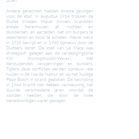
zitten.
Andere gevechten hadden directe gevolgen
voor de stad. In augustus 1914 trokken de
Duitse troepen Waver binnen, brandden
enkele herenhuizen af, roofden en
plunderden, en aarzelden niet om burgers te
deporteren en dood te schieten. Waver werd
in 1918 bevrijd en in 1940 opnieuw door de
Duitsers bezet. De stad van Le Maca was
strategisch gelegen aan de verdedigingslinie
KW (Koningshooikt-Waver), met
tienduizenden versperringen en bunkers.
Tijdens deze conflicten werden opnieuw vele
huizen in de rue de Namur en op het huidige
Place Bosch in brand gestoken. De bevrijding
in 1944 bracht niet meteen vernieuwing, het
duurde verscheidene jaren voordat de
wonden heelden die door de twee
wereldoorlogen waren geslagen.