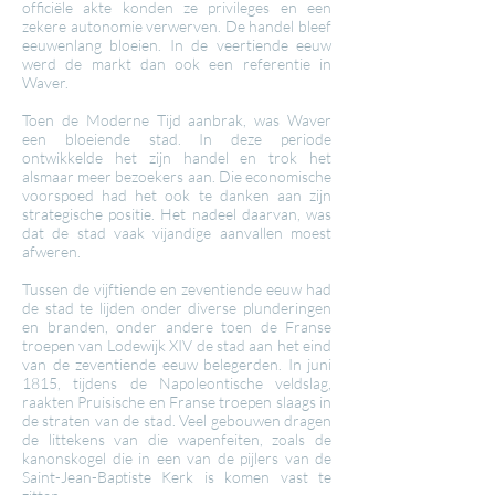
officiële akte konden ze privileges en een
zekere autonomie verwerven. De handel bleef
eeuwenlang bloeien. In de veertiende eeuw
werd de markt dan ook een referentie in
Waver.
Toen de Moderne Tijd aanbrak, was Waver
een bloeiende stad. In deze periode
ontwikkelde het zijn handel en trok het
alsmaar meer bezoekers aan. Die economische
voorspoed had het ook te danken aan zijn
strategische positie. Het nadeel daarvan, was
dat de stad vaak vijandige aanvallen moest
afweren.
Tussen de vijftiende en zeventiende eeuw had
de stad te lijden onder diverse plunderingen
en branden, onder andere toen de Franse
troepen van Lodewijk XIV de stad aan het eind
van de zeventiende eeuw belegerden. In juni
1815, tijdens de Napoleontische veldslag,
raakten Pruisische en Franse troepen slaags in
de straten van de stad. Veel gebouwen dragen
de littekens van die wapenfeiten, zoals de
kanonskogel die in een van de pijlers van de
Saint-Jean-Baptiste Kerk is komen vast te