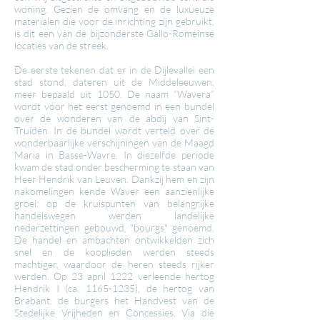
woning. Gezien de omvang en de luxueuze
materialen die voor de inrichting zijn gebruikt,
is dit een van de bijzonderste Gallo-Romeinse
locaties van de streek.
De eerste tekenen dat er in de Dijlevallei een
stad stond, dateren uit de Middeleeuwen,
meer bepaald uit 1050. De naam “Wavera”
wordt voor het eerst genoemd in een bundel
over de wonderen van de abdij van Sint-
Truiden. In de bundel wordt verteld over de
wonderbaarlijke verschijningen van de Maagd
Maria in Basse-Wavre. In diezelfde periode
kwam de stad onder bescherming te staan van
Heer Hendrik van Leuven. Dankzij hem en zijn
nakomelingen kende Waver een aanzienlijke
groei: op de kruispunten van belangrijke
handelswegen werden landelijke
nederzettingen gebouwd, "bourgs" genoemd.
De handel en ambachten ontwikkelden zich
snel en de kooplieden werden steeds
machtiger, waardoor de heren steeds rijker
werden. Op 23 april 1222 verleende hertog
Hendrik I (ca.
1165-1235)
, de hertog van
Brabant, de burgers het Handvest van de
Stedelijke Vrijheden en Concessies. Via die