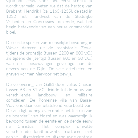
vijftiende eeuw voor het eerst schriftelijk
wordt vermeld, weten we dat de hertog van
Brabant, Hendrik I (ca.
1165-1235)
, de stad in
1222 het Handvest van de Stedelijke
Vrijheden en Concessies toekende, wat het
begin betekende van een heuse commerciële
bloei.
De eerste sporen van menselijke bewoning in
Waver dateren uit de prehistorie. Zowel
tijdens de bronstijd (tussen 2200 en 800 v.C.)
als tijdens de ijzertijd (tussen 800 en 50 v.C.)
waren er beschavingen gevestigd aan de
oevers van de Dijle. De vele artefacten en
graven vormen hiervoor het bewijs.
De verovering van Gallië door Julius Caesar,
tussen 58 en 51 v.C., leidde tot de bouw van
verschillende landbouw- en militaire
complexen. De Romeinse villa van Basse-
Wavre is daar een uitstekend voorbeeld van.
De villa ligt nu begraven onder het terrein van
de boerderij van Hosté en was waarschijnlijk
bewoond tussen de eerste en de derde eeuw
na Christus. Het complex omvatte
verschillende landbouwinfrastructuren met
een vrij uitgestrekte en uitgebouwde centrale