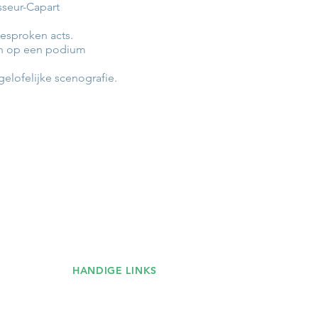
sseur-Capart
esproken acts.
an op een podium
elofelijke scenografie.
HANDIGE LINKS