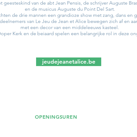
t geesteskind van de abt Jean Pensis, de schrijver Auguste Bra
en de musicus Auguste du Point Del Sart.
ten de drie mannen een grandioze show met zang, dans en g
 deelnemers van Le Jeu de Jean et Alice bewegen zich af en a
met een decor van een middeleeuws kasteel.
Doper Kerk en de beiaard spelen een belangrijke rol in deze ong
jeudejeanetalice.be
OPENINGSUREN