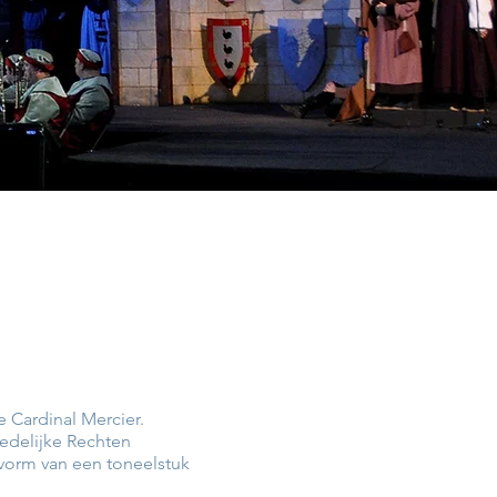
e Cardinal Mercier.
edelijke Rechten
 vorm van een toneelstuk