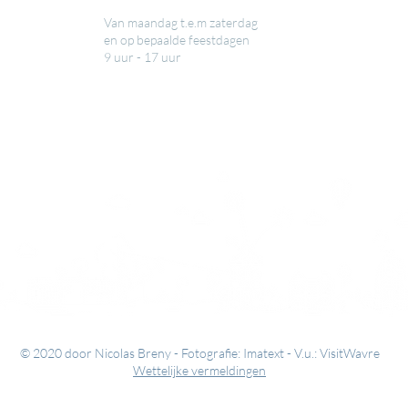
Van maandag t.e.m zaterdag
en op bepaalde feestdagen
9 uur - 17 uur
© 2020 door Nicolas Breny - Fotografie: Imatext - V.u.: VisitWavre
Wettelijke vermeldingen