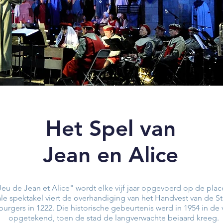
Het Spel van
Jean en Alice
eu de Jean et Alice" wordt elke vijf jaar opgevoerd op de plac
e spektakel viert de overhandiging van het Handvest van de St
urgers in 1222. Die historische gebeurtenis werd in 1954 in de
opgetekend, toen de stad de langverwachte beiaard kreeg.