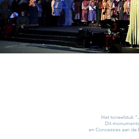
Het toneelstuk "J
Dit monumental
en Concessies aan de b