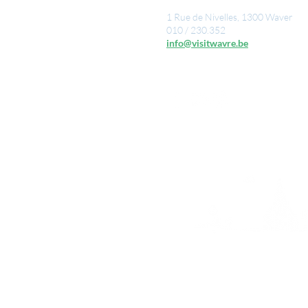
1 Rue de Nivelles, 1300 Waver
010 / 230.352
info@visitwavre.be