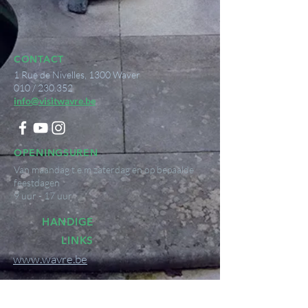
CONTACT
1 Rue de Nivelles, 1300 Waver
010 / 230.352
info@visitwavre.be
OPENINGSUREN
Van maandag t.e.m zaterdag en op bepaalde
feestdagen
9 uur - 17 uur
HANDIGE
LINKS
www.wavre.be